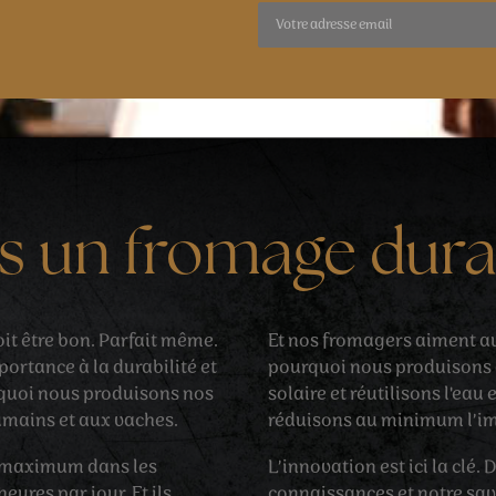
rs un fromage dura
oit être bon. Parfait même.
Et nos fromagers aiment aus
ortance à la durabilité et
pourquoi nous produisons a
rquoi nous produisons nos
solaire et réutilisons l'eau 
umains et aux vaches.
réduisons au minimum l’im
u maximum dans les
L’innovation est ici la clé
eures par jour. Et ils
connaissances et notre sav