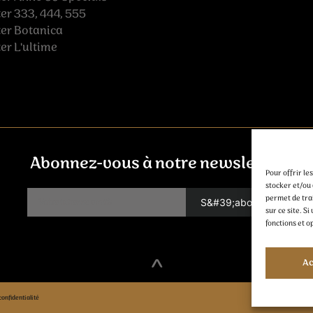
r 333, 444, 555
er Botanica
r L'ultime
Abonnez-vous à notre newsletter
Pour offrir le
stocker et/ou 
permet de tra
sur ce site. 
fonctions et o
^
Ac
confidentialité