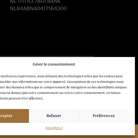
NL 1111 63 7B01 BANK
NL64ABNA0417164300
Gérer le consentement
Suivez-nous
s meilleures expériences, nous utilisons des technologies telles que les cookies pour
accéder aux informations sur votre appareil. L'acceptation de ces technologies nous
iter des données telles que le comportement de navigation ou des identifiants uniques
Si vous ne donnez pas votre consentement ou retirez votre consentement, certaines
ptions peuvent être affectées.
cepter
Refuser
Préférences
{titre}
{titre}