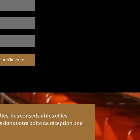
our s'inscrire
es, des conseils utiles et les
s dans votre boîte de réception une