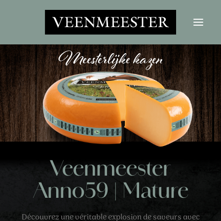
LES FROMAGES
NOUVELLES
CONTACT
SE CONNECTER
Bouton Rechercher
Rechercher:
Veenmeester
Anno59 | Mature
Découvrez une véritable explosion de saveurs avec