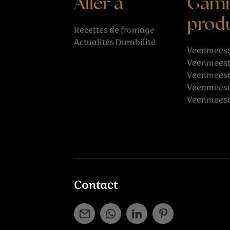
Aller à
Gam
produ
Recettes
de fromage
Actualités
Durabilité
Veenmeest
Veenmeest
Veenmeeste
Veenmeest
Veenmeeste
Contact