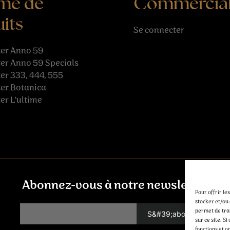
me de
Commercia
its
Se connecter
er Anno 59
er Anno 59 Specials
r 333, 444, 555
er Botanica
r L'ultime
Abonnez-vous à notre newsletter
Pour offrir le
stocker et/ou 
permet de tra
sur ce site. 
fonctions et o