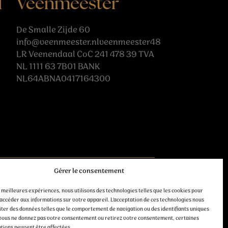
l
Veenmeester
De Smalle Zijde 60
info@veenmeester.nlveenmeester48
LR Veenendaal CoC 241 478 39 TVA
NL 1111 63 7B01 BANK
NL64ABNA0417164300
Gérer le consentement
Suivez-nous
s meilleures expériences, nous utilisons des technologies telles que les cookies pour
accéder aux informations sur votre appareil. L'acceptation de ces technologies nous
iter des données telles que le comportement de navigation ou des identifiants uniques
Si vous ne donnez pas votre consentement ou retirez votre consentement, certaines
ptions peuvent être affectées.