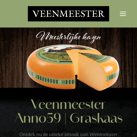
KAZEN
NIEUWS
CONTACT
LOGIN
Zoekknop
Zoek
Veenmeester
naar:
Anno59 | Graskaas
Ontdek nu de unieke smaak van Veenmeester