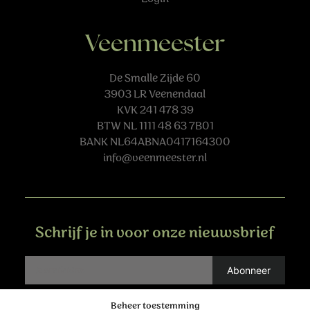
Veenmeester
De Smalle Zijde 60
3903 LR Veenendaal
KVK 241 478 39
BTW NL 1111 48 63 7B01
BANK NL64ABNA0417164300
info@veenmeester.nl
Schrijf je in voor onze nieuwsbrief
Beheer toestemming