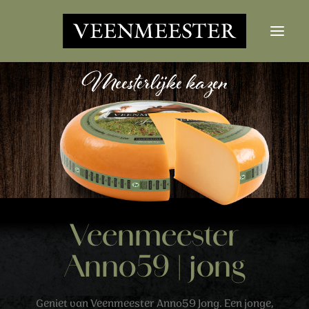
KAZEN
NIEUWS
CONTACT
LOGIN
Zoekknop
Zoek
Veenmeester
naar:
Anno59 | jong
Geniet van Veenmeester Anno59 Jong. Een jonge,