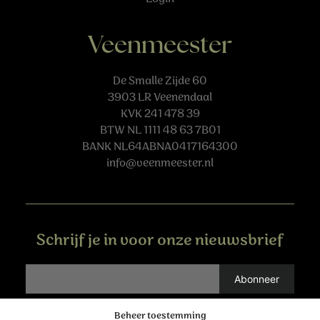
Veenmeester
De Smalle Zijde 60
3903 LR Veenendaal
KVK 241 478 39
BTW NL 1111 48 63 7B01
BANK NL64ABNA0417164300
info@veenmeester.nl
Schrijf je in voor onze nieuwsbrief
Beheer toestemming