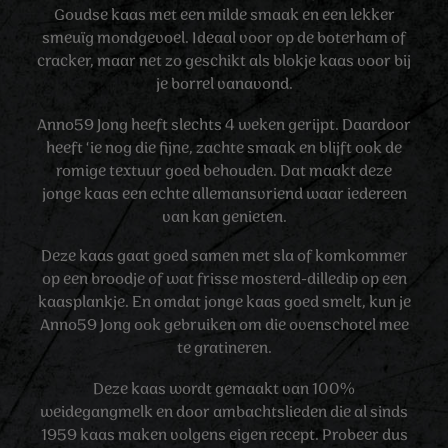
Goudse kaas met een milde smaak en een lekker
smeuïg mondgevoel. Ideaal voor op de boterham of
cracker, maar net zo geschikt als blokje kaas voor bij
je borrel vanavond.
Anno59 Jong heeft slechts 4 weken gerijpt. Daardoor
heeft ‘ie nog die fijne, zachte smaak en blijft ook de
romige textuur goed behouden. Dat maakt deze
jonge kaas een echte allemansvriend waar iedereen
van kan genieten.
Deze kaas gaat goed samen met sla of komkommer
op een broodje of wat frisse mosterd-dilledip op een
kaasplankje. En omdat jonge kaas goed smelt, kun je
Anno59 Jong ook gebruiken om die ovenschotel mee
te gratineren.
Deze kaas wordt gemaakt van 100%
weidegangmelk en door ambachtslieden die al sinds
1959 kaas maken volgens eigen recept. Probeer dus