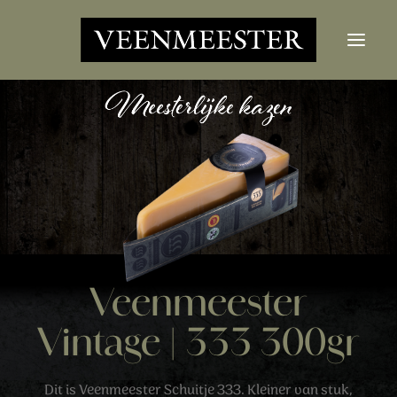
KAZEN
NIEUWS
CONTACT
LOGIN
Zoekknop
Zoek
Veenmeester
naar:
Vintage | 333 300gr
Dit is Veenmeester Schuitje 333. Kleiner van stuk,