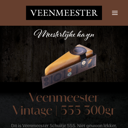
KAZEN
NIEUWS
CONTACT
LOGIN
Zoekknop
Zoek
Veenmeester
naar:
Vintage | 555 300gr
Dit is Veenmeester Schuitje 555. Niet gewoon lekker,