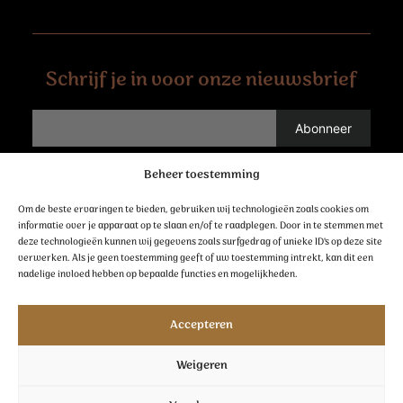
Schrijf je in voor onze nieuwsbrief
Beheer toestemming
Contact
Om de beste ervaringen te bieden, gebruiken wij technologieën zoals cookies om
informatie over je apparaat op te slaan en/of te raadplegen. Door in te stemmen met
deze technologieën kunnen wij gegevens zoals surfgedrag of unieke ID's op deze site
verwerken. Als je geen toestemming geeft of uw toestemming intrekt, kan dit een
nadelige invloed hebben op bepaalde functies en mogelijkheden.
Volg ons
Accepteren
Weigeren