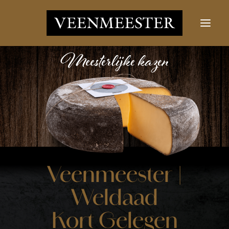
KAZEN
NIEUWS
CONTACT
LOGIN
Zoekknop
Zoek
Veenmeester |
naar:
Weldaad
Kort Gelegen