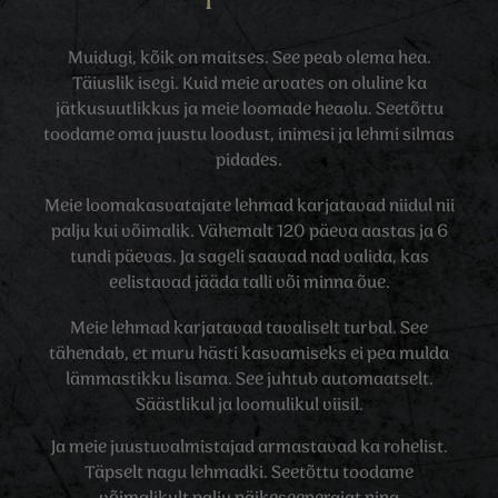
Muidugi, kõik on maitses. See peab olema hea.
Täiuslik isegi. Kuid meie arvates on oluline ka
jätkusuutlikkus ja meie loomade heaolu. Seetõttu
toodame oma juustu loodust, inimesi ja lehmi silmas
pidades.
Meie loomakasvatajate lehmad karjatavad niidul nii
palju kui võimalik. Vähemalt 120 päeva aastas ja 6
tundi päevas. Ja sageli saavad nad valida, kas
eelistavad jääda talli või minna õue.
Meie lehmad karjatavad tavaliselt turbal. See
tähendab, et muru hästi kasvamiseks ei pea mulda
lämmastikku lisama. See juhtub automaatselt.
Säästlikul ja loomulikul viisil.
Ja meie juustuvalmistajad armastavad ka rohelist.
Täpselt nagu lehmadki. Seetõttu toodame