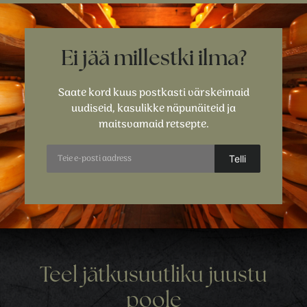
Ei jää millestki ilma?
Saate kord kuus postkasti värskeimaid
uudiseid, kasulikke näpunäiteid ja
maitsvamaid retsepte.
Teel jätkusuutliku juustu
poole