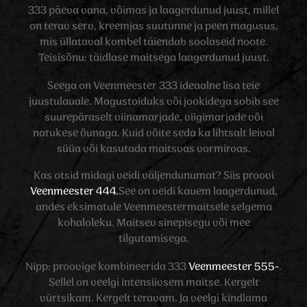
333 päeva vana, võimas ja laagerdunud juust, millel
on terav serv, kreemjas suutunne ja peen magusus,
mis üllataval kombel täiendab soolaseid noote.
Teisisõnu: täidlase maitsega laagerdunud juust.
Seega on Veenmeester 333 ideaalne lisa teie
juustulauale. Magustoiduks või jookidega sobib see
suurepäraselt viinamarjade, viigimarjade või
natukese õunaga. Kuid võite seda ka lihtsalt leival
süüa või kasutada maitsvas vormiroas.
Kas otsid midagi veidi väljendunumat? Siis proovi
Veenmeester 444.
See on veidi kauem laagerdunud,
andes eksimatule Veenmeestermaitsele selgema
kohaloleku. Maitsev sinepisegu või mee
tilgutamisega.
Nipp: proovige kombineerida 333
Veenmeester 555-
.
Sellel on veelgi intensiivsem maitse. Kergelt
vürtsikam. Kergelt teravam. Ja veelgi kindlama