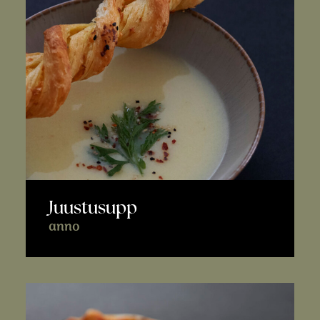
Juustusupp
anno