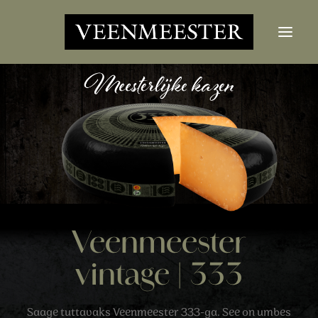
JUUSTUD
UUDISED
VÕTKE ÜHENDUST
LOGI SISSE
Otsi nupp
Otsima:
Veenmeester
vintage | 333
Saage tuttavaks Veenmeester 333-ga. See on umbes