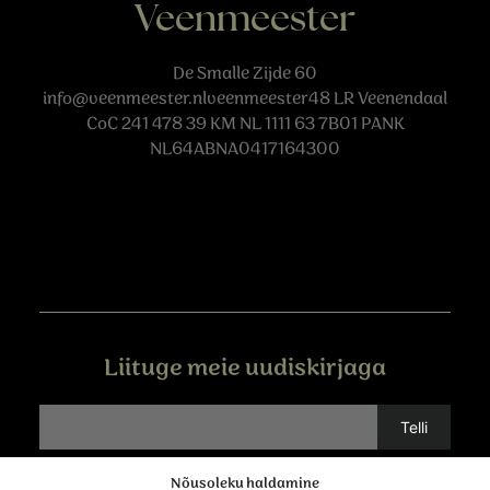
Veenmeester
De Smalle Zijde 60
info@veenmeester.nlveenmeester48
LR Veenendaal
CoC 241 478 39 KM NL 1111 63 7B01 PANK
NL64ABNA0417164300
Liituge meie uudiskirjaga
Nõusoleku haldamine