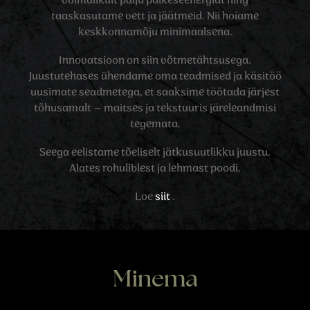
võimalikult palju päikeseenergiat ning
taaskasutame vett ja jäätmeid. Nii hoiame
keskkonnamõju minimaalsena.
Innovatsioon on siin võtmetähtsusega.
Juustutehases ühendame oma teadmised ja käsitöö
uusimate seadmetega, et saaksime töötada järjest
tõhusamalt – maitses ja tekstuuris järeleandmisi
tegemata.
Seega eelistame tõeliselt jätkusuutlikku juustu.
Alates rohuliblest ja lehmast poodi.
Loe
siit
.
Minema