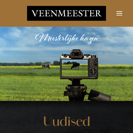
JUUSTUD
UUDISED
VÕTKE ÜHENDUST
LOGI SISSE
Otsi nupp
Otsima:
Uudised