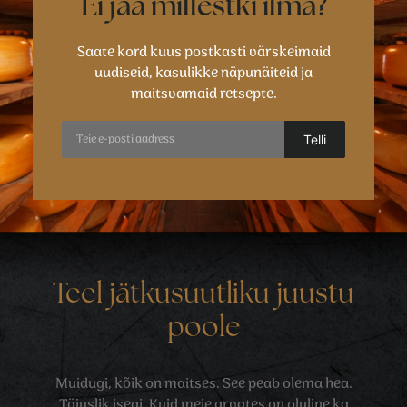
Ei jää millestki ilma?
Saate kord kuus postkasti värskeimaid
uudiseid, kasulikke näpunäiteid ja
maitsvamaid retsepte.
Teel jätkusuutliku juustu
poole
Muidugi, kõik on maitses. See peab olema hea.
Täiuslik isegi. Kuid meie arvates on oluline ka