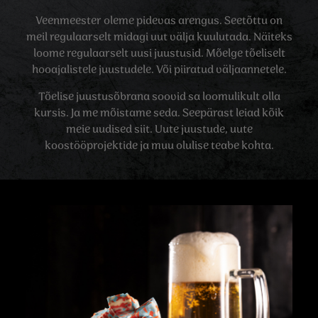
Veenmeester oleme pidevas arengus. Seetõttu on
meil regulaarselt midagi uut välja kuulutada. Näiteks
loome regulaarselt uusi juustusid. Mõelge tõeliselt
hooajalistele juustudele. Või piiratud väljaannetele.
Tõelise juustusõbrana soovid sa loomulikult olla
kursis. Ja me mõistame seda. Seepärast leiad kõik
meie uudised siit. Uute juustude, uute
koostööprojektide ja muu olulise teabe kohta.