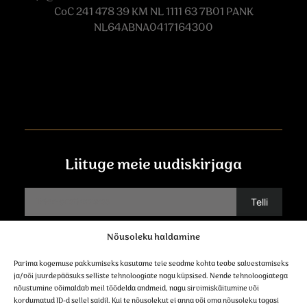
CoC 241 478 39 KM NL 1111 63 7B01 PANK
NL64ABNA0417164300
Liituge meie uudiskirjaga
Nõusoleku haldamine
Võtke ühendust
Parima kogemuse pakkumiseks kasutame teie seadme kohta teabe salvestamiseks
ja/või juurdepääsuks selliste tehnoloogiate nagu küpsised. Nende tehnoloogiatega
nõustumine võimaldab meil töödelda andmeid, nagu sirvimiskäitumine või
kordumatud ID-d sellel saidil. Kui te nõusolekut ei anna või oma nõusoleku tagasi