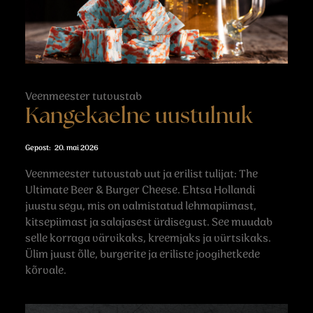
Veenmeester tutvustab
Kangekaelne uustulnuk
20. mai 2026
Veenmeester tutvustab uut ja erilist tulijat: The
Ultimate Beer & Burger Cheese. Ehtsa Hollandi
juustu segu, mis on valmistatud lehmapiimast,
kitsepiimast ja salajasest ürdisegust. See muudab
selle korraga värvikaks, kreemjaks ja vürtsikaks.
Ülim juust õlle, burgerite ja eriliste joogihetkede
kõrvale.