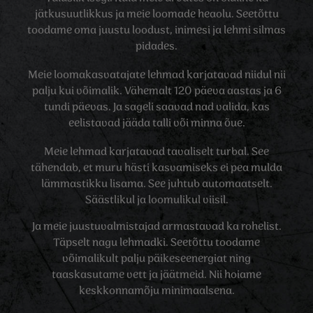
jätkusuutlikkus ja meie loomade heaolu. Seetõttu
toodame oma juustu loodust, inimesi ja lehmi silmas
pidades.
Meie loomakasvatajate lehmad karjatavad niidul nii
palju kui võimalik. Vähemalt 120 päeva aastas ja 6
tundi päevas. Ja sageli saavad nad valida, kas
eelistavad jääda talli või minna õue.
Meie lehmad karjatavad tavaliselt turbal. See
tähendab, et muru hästi kasvamiseks ei pea mulda
lämmastikku lisama. See juhtub automaatselt.
Säästlikul ja loomulikul viisil.
Ja meie juustuvalmistajad armastavad ka rohelist.
Täpselt nagu lehmadki. Seetõttu toodame
võimalikult palju päikeseenergiat ning
taaskasutame vett ja jäätmeid. Nii hoiame
keskkonnamõju minimaalsena.