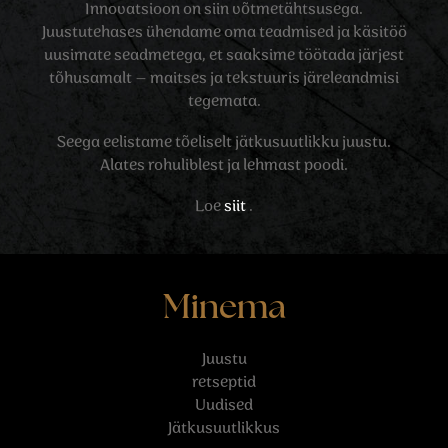
Innovatsioon on siin võtmetähtsusega.
Juustutehases ühendame oma teadmised ja käsitöö
uusimate seadmetega, et saaksime töötada järjest
tõhusamalt – maitses ja tekstuuris järeleandmisi
tegemata.
Seega eelistame tõeliselt jätkusuutlikku juustu.
Alates rohuliblest ja lehmast poodi.
Loe
siit
.
Minema
Juustu
retseptid
Uudised
Jätkusuutlikkus