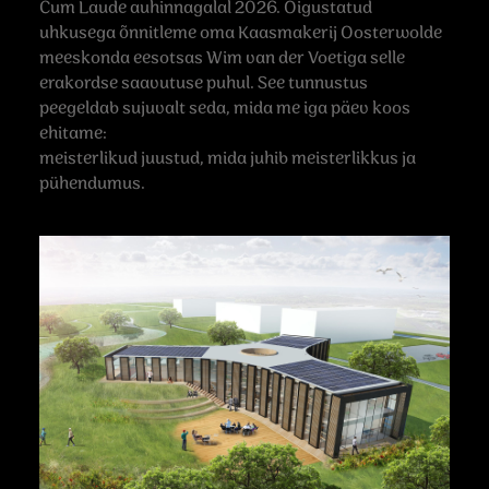
Cum Laude auhinnagalal 2026. Õigustatud
uhkusega õnnitleme oma Kaasmakerij Oosterwolde
meeskonda eesotsas Wim van der Voetiga selle
erakordse saavutuse puhul. See tunnustus
peegeldab sujuvalt seda, mida me iga päev koos
ehitame:
meisterlikud juustud, mida juhib meisterlikkus ja
pühendumus.