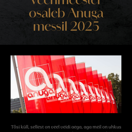
Veenmeester
osaleb Anuga
messil 2025
Tõsi küll, sellest on veel veidi aega, aga meil on uhkus