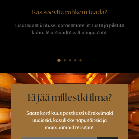
Kas soovite rohkem teada?
Lisateavet ürituse, varasemate ürituste ja piletite
kohta leiate aadressilt anuga.com.
Ei jää millestki ilma?
Saate kord kuus postkasti värskeimaid
uudiseid, kasulikke näpunäiteid ja
maitsvamaid retsepte.