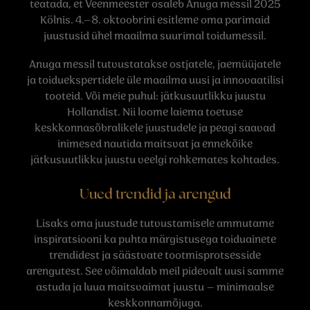
teatada, et Veenmeester osaleb Anuga messil 2025
Kölnis. 4.–8. oktoobrini esitleme oma parimaid
juustusid ühel maailma suurimal toidumessil.
Anuga messil tutvustatakse ostjatele, jaemüüjatele
ja toiduekspertidele üle maailma uusi ja innovaatilisi
tooteid. Või meie puhul: jätkusuutlikku juustu
Hollandist. Nii loome laiema toetuse
keskkonnasõbralikele juustudele ja peagi saavad
inimesed nautida maitsvat ja ennekõike
jätkusuutlikku juustu veelgi rohkemates kohtades.
Uued trendid ja arengud
Lisaks oma juustude tutvustamisele ammutame
inspiratsiooni ka puhta märgistusega toiduainete
trendidest ja säästvate tootmisprotsesside
arengutest. See võimaldab meil pidevalt uusi samme
astuda ja luua maitsvaimat juustu – minimaalse
keskkonnamõjuga.