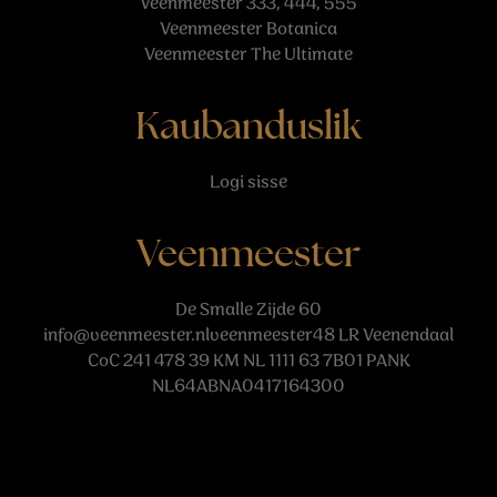
Veenmeester 333, 444, 555
Veenmeester Botanica
Veenmeester The Ultimate
Kaubanduslik
Logi sisse
Veenmeester
De Smalle Zijde 60
info@veenmeester.nlveenmeester48
LR Veenendaal
CoC 241 478 39 KM NL 1111 63 7B01 PANK
NL64ABNA0417164300