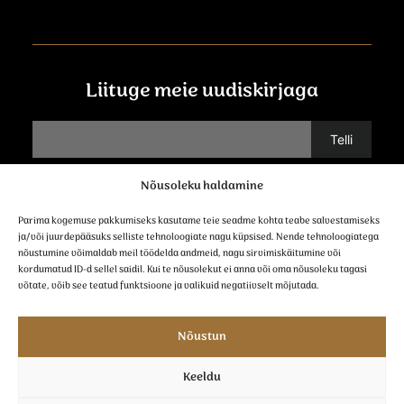
Liituge meie uudiskirjaga
Nõusoleku haldamine
Võtke ühendust
Parima kogemuse pakkumiseks kasutame teie seadme kohta teabe salvestamiseks
ja/või juurdepääsuks selliste tehnoloogiate nagu küpsised. Nende tehnoloogiatega
nõustumine võimaldab meil töödelda andmeid, nagu sirvimiskäitumine või
kordumatud ID-d sellel saidil. Kui te nõusolekut ei anna või oma nõusoleku tagasi
võtate, võib see teatud funktsioone ja valikuid negatiivselt mõjutada.
järgne meile
Nõustun
Keeldu