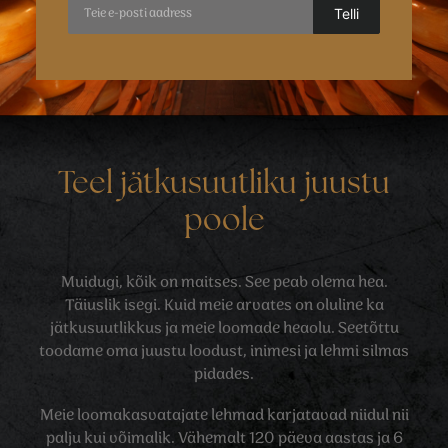
Teel jätkusuutliku juustu
poole
Muidugi, kõik on maitses. See peab olema hea.
Täiuslik isegi. Kuid meie arvates on oluline ka
jätkusuutlikkus ja meie loomade heaolu. Seetõttu
toodame oma juustu loodust, inimesi ja lehmi silmas
pidades.
Meie loomakasvatajate lehmad karjatavad niidul nii
palju kui võimalik. Vähemalt 120 päeva aastas ja 6