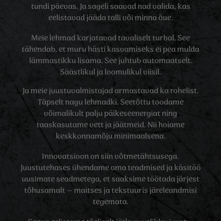
tundi päevas. Ja sageli saavad nad valida, kas
eelistavad jääda talli või minna õue.
Meie lehmad karjatavad tavaliselt turbal. See
tähendab, et muru hästi kasvamiseks ei pea mulda
lämmastikku lisama. See juhtub automaatselt.
Säästlikul ja loomulikul viisil.
Ja meie juustuvalmistajad armastavad ka rohelist.
Täpselt nagu lehmadki. Seetõttu toodame
võimalikult palju päikeseenergiat ning
taaskasutame vett ja jäätmeid. Nii hoiame
keskkonnamõju minimaalsena.
Innovatsioon on siin võtmetähtsusega.
Juustutehases ühendame oma teadmised ja käsitöö
uusimate seadmetega, et saaksime töötada järjest
tõhusamalt – maitses ja tekstuuris järeleandmisi
tegemata.