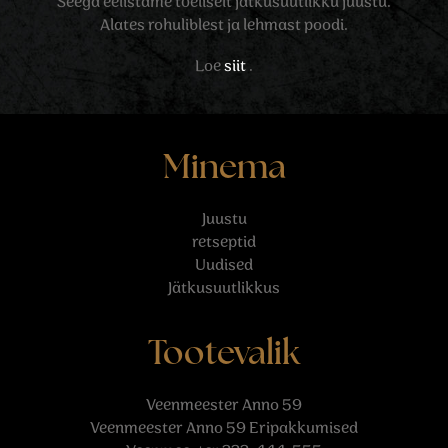
Seega eelistame tõeliselt jätkusuutlikku juustu.
Alates rohuliblest ja lehmast poodi.
Loe
siit
.
Minema
Juustu
retseptid
Uudised
Jätkusuutlikkus
Tootevalik
Veenmeester Anno 59
Veenmeester Anno 59 Eripakkumised