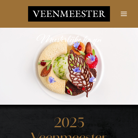
JUUSTUD
UUDISED
VÕTKE ÜHENDUST
LOGI SISSE
Otsi nupp
Otsima:
2025