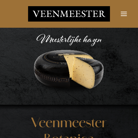
JUUSTUD
UUDISED
VÕTKE ÜHENDUST
LOGI SISSE
Otsi nupp
Otsima:
Veenmeester