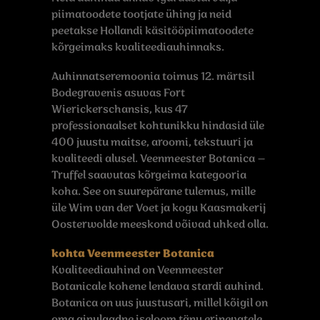
piimatoodete tootjate ühing ja neid
peetakse Hollandi käsitööpiimatoodete
kõrgeimaks kvaliteediauhinnaks.
Auhinnatseremoonia toimus 12. märtsil
Bodegravenis asuvas Fort
Wierickerschansis, kus 47
professionaalset kohtunikku hindasid üle
400 juustu maitse, aroomi, tekstuuri ja
kvaliteedi alusel. Veenmeester Botanica –
Truffel saavutas kõrgeima kategooria
koha. See on suurepärane tulemus, mille
üle Wim van der Voet ja kogu Kaasmakerij
Oosterwolde meeskond võivad uhked olla.
kohta Veenmeester Botanica
Kvaliteediauhind on Veenmeester
Botanicale kohene lendava stardi auhind.
Botanica on uus juustusari, millel kõigil on
oma ainulaadne iseloom tänu erinevatele