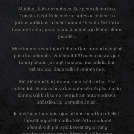
Muidugi, kõik on maitses. See peab olema hea.
Täiuslik isegi. Kuid meie arvates on oluline ka
jätkusuutlikkus ja meie loomade heaolu. Seetõttu
toodame oma juustu loodust, inimesi ja lehmi silmas
pidades.
Meie loomakasvatajate lehmad karjatavad niidul nii
palju kui võimalik. Vähemalt 120 päeva aastas ja 6
tundi päevas. Ja sageli saavad nad valida, kas
eelistavad jääda talli või minna õue.
Meie lehmad karjatavad tavaliselt turbal. See
tähendab, et muru hästi kasvamiseks ei pea mulda
lämmastikku lisama. See juhtub automaatselt.
Säästlikul ja loomulikul viisil.
Ja meie juustuvalmistajad armastavad ka rohelist.
Täpselt nagu lehmadki. Seetõttu toodame
võimalikult palju päikeseenergiat ning