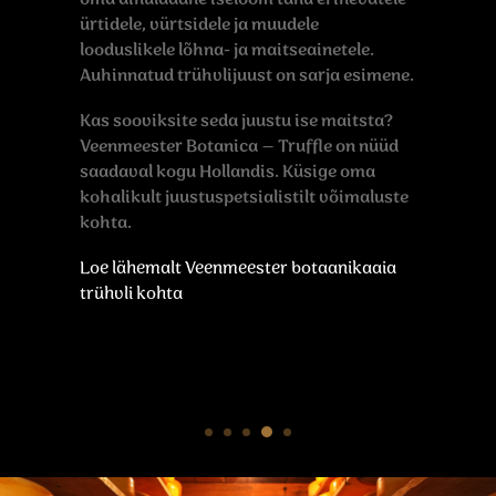
ürtidele, vürtsidele ja muudele
looduslikele lõhna- ja maitseainetele.
Auhinnatud trühvlijuust on sarja esimene.
Kas sooviksite seda juustu ise maitsta?
Veenmeester Botanica – Truffle on nüüd
saadaval kogu Hollandis. Küsige oma
kohalikult juustuspetsialistilt võimaluste
kohta.
Loe lähemalt Veenmeester botaanikaaia
trühvli kohta