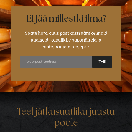
Ei jää millestki ilma?
Saate kord kuus postkasti värskeimaid
uudiseid, kasulikke näpunäiteid ja
maitsvamaid retsepte.
Teel jätkusuutliku juustu
poole