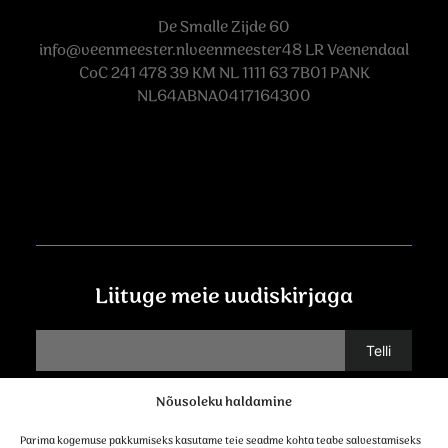
De Smalle Zijde 60
info@veenmeester.nlveenmeester48
LR Veenendaal
CoC 241 478 39 KM NL 1111 63 7B01 PANK
NL64ABNA0417164300
Liituge meie uudiskirjaga
Nõusoleku haldamine
Võtke ühendust
Parima kogemuse pakkumiseks kasutame teie seadme kohta teabe salvestamiseks