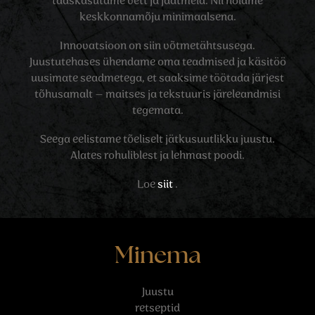
taaskasutame vett ja jäätmeid. Nii hoiame
keskkonnamõju minimaalsena.
Innovatsioon on siin võtmetähtsusega.
Juustutehases ühendame oma teadmised ja käsitöö
uusimate seadmetega, et saaksime töötada järjest
tõhusamalt – maitses ja tekstuuris järeleandmisi
tegemata.
Seega eelistame tõeliselt jätkusuutlikku juustu.
Alates rohuliblest ja lehmast poodi.
Loe
siit
.
Minema
Juustu
retseptid