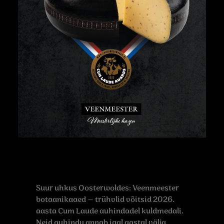
Suur uhkus Oosterwoldes: Veenmeester
botaanikaaed – trühvlid võitsid 2026.
aasta Cum Laude auhindadel kuldmedali.
Neid auhindu annab igal aastal välja