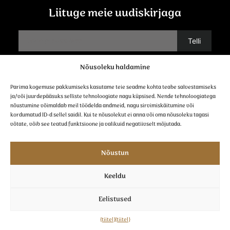
Liituge meie uudiskirjaga
Nõusoleku haldamine
Võtke ühendust
Parima kogemuse pakkumiseks kasutame teie seadme kohta teabe salvestamiseks
ja/või juurdepääsuks selliste tehnoloogiate nagu küpsised. Nende tehnoloogiatega
nõustumine võimaldab meil töödelda andmeid, nagu sirvimiskäitumine või
kordumatud ID-d sellel saidil. Kui te nõusolekut ei anna või oma nõusoleku tagasi
võtate, võib see teatud funktsioone ja valikuid negatiivselt mõjutada.
järgne meile
Nõustun
Keeldu
^
Eelistused
{tiitel}
{tiitel}
© 2024 Veenmeester
Küpsised
Küpsiste kasutamise põhimõtted
Privaatsuspoliitika