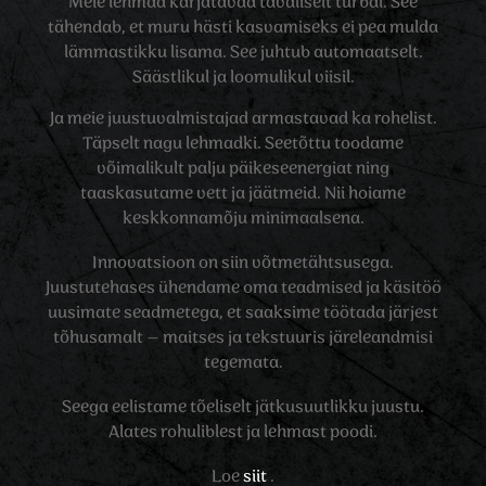
Meie lehmad karjatavad tavaliselt turbal. See
tähendab, et muru hästi kasvamiseks ei pea mulda
lämmastikku lisama. See juhtub automaatselt.
Säästlikul ja loomulikul viisil.
Ja meie juustuvalmistajad armastavad ka rohelist.
Täpselt nagu lehmadki. Seetõttu toodame
võimalikult palju päikeseenergiat ning
taaskasutame vett ja jäätmeid. Nii hoiame
keskkonnamõju minimaalsena.
Innovatsioon on siin võtmetähtsusega.
Juustutehases ühendame oma teadmised ja käsitöö
uusimate seadmetega, et saaksime töötada järjest
tõhusamalt – maitses ja tekstuuris järeleandmisi
tegemata.
Seega eelistame tõeliselt jätkusuutlikku juustu.
Alates rohuliblest ja lehmast poodi.
Loe
siit
.