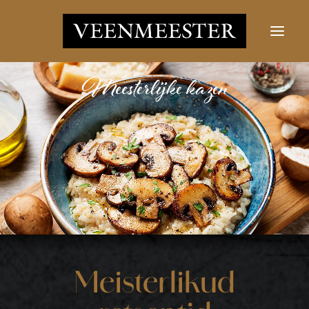
JUUSTUD
UUDISED
VÕTKE ÜHENDUST
LOGI SISSE
Otsi nupp
Otsima:
Meisterlikud