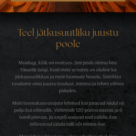
Teel jätkusuutliku juustu
poole
Muidugi, kõik on maitses. See peab olema hea.
Täiuslik isegi. Kuid meie arvates on oluline ka
jätkusuutlikkus ja meie loomade heaolu. Seetõttu
toodame oma juustu loodust, inimesi ja lehmi silmas
pidades.
Meie loomakasvatajate lehmad karjatavad niidul nii
palju kui võimalik. Vähemalt 120 päeva aastas ja 6
tundi päevas. Ja sageli saavad nad valida, kas
eelistavad jääda talli või minna õue.