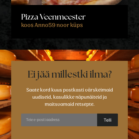
Pizza Veenmeester
koos Anno59 noor küps
Ei jää millestki ilma?
Saate kord kuus postkasti värskeimaid
uudiseid, kasulikke näpunäiteid ja
maitsvamaid retsepte.