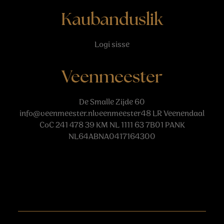
Kaubanduslik
Logi sisse
Veenmeester
De Smalle Zijde 60
info@veenmeester.nlveenmeester48
LR Veenendaal
CoC 241 478 39 KM NL 1111 63 7B01 PANK
NL64ABNA0417164300