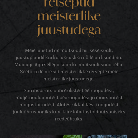
retseptid
meisterlike
juustudega
Meie juustud on maitsvad nii iseseisvalt,
juustuplaadil kui ka luksusliku võileiva lisandina.
Muidugi. Aga sellega saab ka maitsvalt süüa teha.
Seetõttu leiate siit meisterlikke retsepte meie
meisterlike juustudega.
Saa inspiratsiooni erilistest eelroogadest,
muljetavaldavatest pearoogadest ja maitsvatest
magustoitudest. Alates rikkalikest roogadest
jõuluõhtusöögiks kuni kiire lohutustoiduni suviseks
reedeõhtuks.