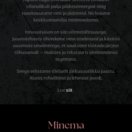
võimalikult palju päikeseenergiat ning
taaskasutame vett ja jäätmeid. Nii hoiame
keskkonnamõju minimaalsena.
Innovatsioon on siin võtmetähtsusega.
Juustutehases ühendame oma teadmised ja käsitöö
uusimate seadmetega, et saaksime töötada järjest
tõhusamalt – maitses ja tekstuuris järeleandmisi
tegemata.
Seega eelistame tõeliselt jätkusuutlikku juustu.
Alates rohuliblest ja lehmast poodi.
Loe
siit
.
Minema