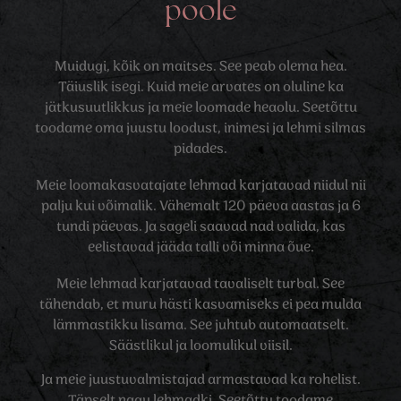
poole
Muidugi, kõik on maitses. See peab olema hea.
Täiuslik isegi. Kuid meie arvates on oluline ka
jätkusuutlikkus ja meie loomade heaolu. Seetõttu
toodame oma juustu loodust, inimesi ja lehmi silmas
pidades.
Meie loomakasvatajate lehmad karjatavad niidul nii
palju kui võimalik. Vähemalt 120 päeva aastas ja 6
tundi päevas. Ja sageli saavad nad valida, kas
eelistavad jääda talli või minna õue.
Meie lehmad karjatavad tavaliselt turbal. See
tähendab, et muru hästi kasvamiseks ei pea mulda
lämmastikku lisama. See juhtub automaatselt.
Säästlikul ja loomulikul viisil.
Ja meie juustuvalmistajad armastavad ka rohelist.
Täpselt nagu lehmadki. Seetõttu toodame