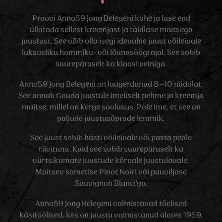
Proovi Anno59 Jong Belegeni kohe ja lase end
üllatada sellest kreemjast ja täidlase maitsega
juustust. See võib olla isegi ideaalne juust võileivale
luksusliku hommiku- või lõunasöögi ajal. See sobib
suurepäraselt ka klaasi veiniga.
Anno59 Jong Belegeni on laagerdunud 8–10 nädalat.
See annab Gouda juustule imeliselt pehme ja kreemja
maitse, millel on kerge soolasus. Pole ime, et see on
paljude juustusõprade lemmik.
See juust sobib hästi võileivale või pasta peale
riivituna. Kuid see sobib suurepäraselt ka
vürtsikamate juustude kõrvale juustulauale.
Maitsev sametise Pinot Noiri või puuviljase
Sauvignon Blanci'ga.
Anno59 Jong Belegeni valmistavad tõelised
käsitöölised, kes on juustu valmistanud alates 1959.