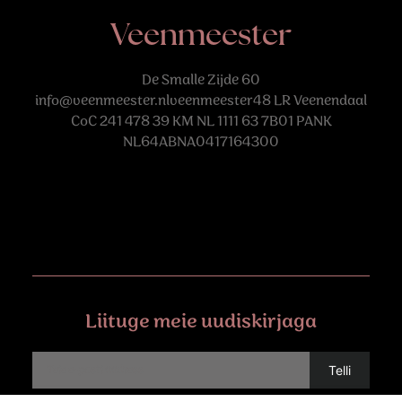
Veenmeester
De Smalle Zijde 60
info@veenmeester.nlveenmeester48
LR Veenendaal
CoC 241 478 39 KM NL 1111 63 7B01 PANK
NL64ABNA0417164300
Liituge meie uudiskirjaga