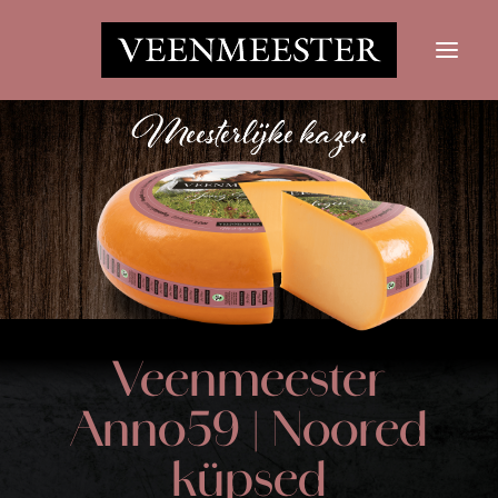
JUUSTUD
UUDISED
VÕTKE ÜHENDUST
LOGI SISSE
Otsi nupp
Otsima:
Veenmeester
Anno59 | Noored
küpsed