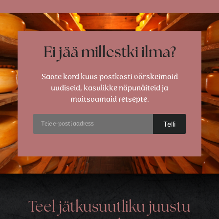
Ei jää millestki ilma?
Saate kord kuus postkasti värskeimaid
uudiseid, kasulikke näpunäiteid ja
maitsvamaid retsepte.
Teel jätkusuutliku juustu