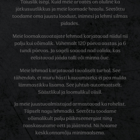
Täiuslik isegi. Kuid meie arvates on oluline ka
jätkusuutlikkus ja meie loomade heaolu. Seetõttu
toodame oma juustu loodust, inimesi ja lehmi silmas
pidades.
Meie loomakasvatajate lehmad karjatavad niidul nii
palju kui võimalik. Vähemalt 120 päeva aastas ja 6
tundi päevas. Ja sageli saavad nad valida, kas
eelistavad jääda talli või minna õue.
Meie lehmad karjatavad tavaliselt turbal. See
tähendab, et muru hästi kasvamiseks ei pea mulda
lämmastikku lisama. See juhtub automaatselt.
Säästlikul ja loomulikul viisil.
Ja meie juustuvalmistajad armastavad ka rohelist.
Täpselt nagu lehmadki. Seetõttu toodame
võimalikult palju päikeseenergiat ning
taaskasutame vett ja jäätmeid. Nii hoiame
keskkonnamõju minimaalsena.