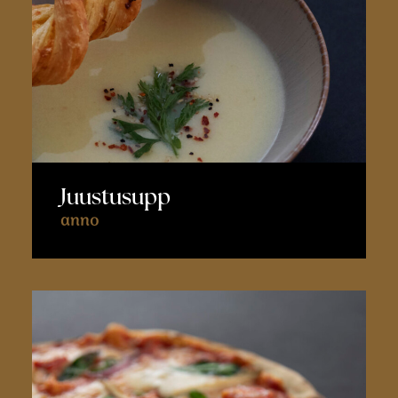
Juustusupp
anno