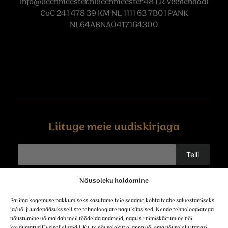
info@veenmeester.nlveenmeester48
LR Veenendaal
CoC 241 478 39 KM NL 1111 63 7B01 PANK
NL64ABNA0417164300
Liituge meie uudiskirjaga
Nõusoleku haldamine
Võtke ühendust
Parima kogemuse pakkumiseks kasutame teie seadme kohta teabe salvestamiseks
ja/või juurdepääsuks selliste tehnoloogiate nagu küpsised. Nende tehnoloogiatega
nõustumine võimaldab meil töödelda andmeid, nagu sirvimiskäitumine või