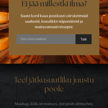
Ei jää millestki ilma?
Saate kord kuus postkasti värskeimaid
uudiseid, kasulikke näpunäiteid ja
maitsvamaid retsepte.
Teel jätkusuutliku juustu
poole
Muidugi, kõik on maitses. See peab olema hea.