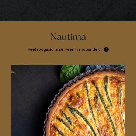
Nautima
Veel roogasid ja serveerimisnõuandeid