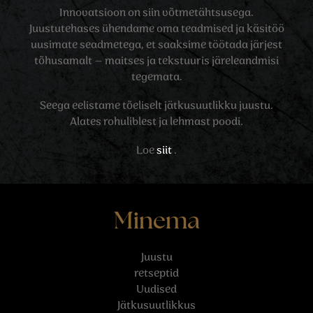
Innovatsioon on siin võtmetähtsusega.
Juustutehases ühendame oma teadmised ja käsitöö
uusimate seadmetega, et saaksime töötada järjest
tõhusamalt – maitses ja tekstuuris järeleandmisi
tegemata.
Seega eelistame tõeliselt jätkusuutlikku juustu.
Alates rohuliblest ja lehmast poodi.
Loe
siit
.
Minema
Juustu
retseptid
Uudised
Jätkusuutlikkus