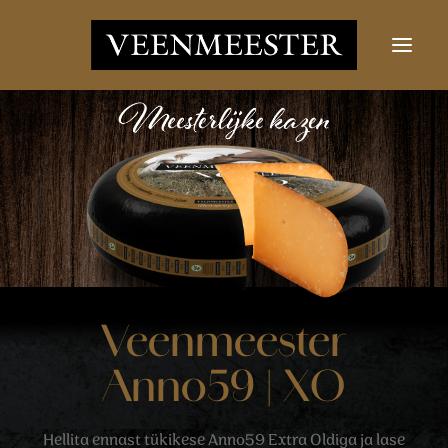
JUUSTUD
UUDISED
VÕTKE ÜHENDUST
LOGI SISSE
Otsi nupp
Otsima:
Veenmeester
Anno59 | XO
Hellita ennast tükikese Anno59 Extra Oldiga ja lase