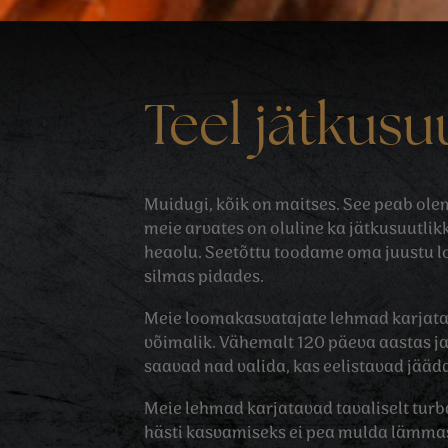
Teel jätkusu
Muidugi, kõik on maitses. See peab olem
meie arvates on oluline ka jätkusuutli
heaolu. Seetõttu toodame oma juustu lo
silmas pidades.
Meie loomakasvatajate lehmad karjatava
võimalik. Vähemalt 120 päeva aastas ja 
saavad nad valida, kas eelistavad jääda
Meie lehmad karjatavad tavaliselt turb
hästi kasvamiseks ei pea mulda lämmas