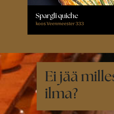
Spargli quiche
koos Veenmeester 333
Ei jää mille
ilma?