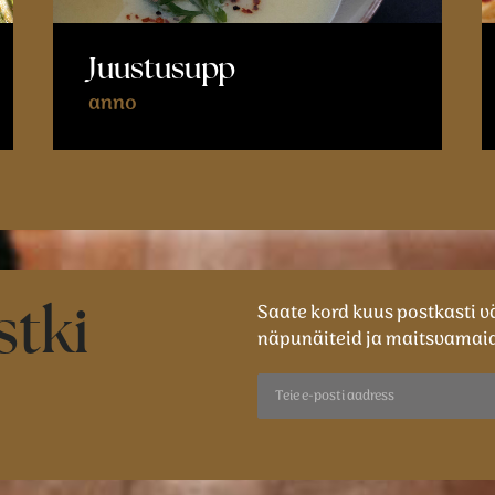
Juustusupp
anno
Saate kord kuus postkasti v
stki
näpunäiteid ja maitsvamaid