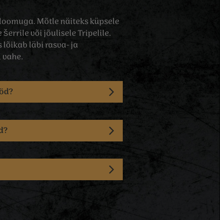
seloomuga. Mõtle näiteks küpsele
šerrile või jõulisele Tripelile.
 lõikab läbi rasva- ja
i vahe.
ööd?
ad?