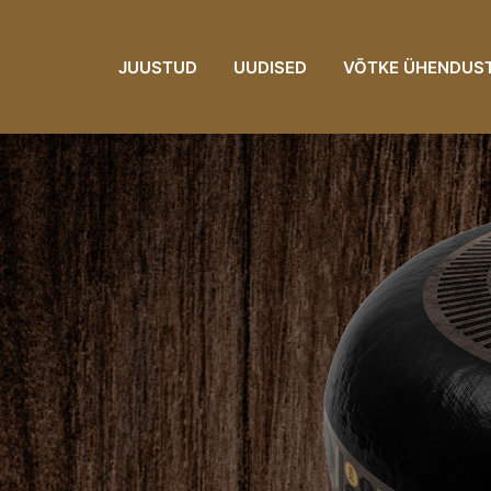
JUUSTUD
UUDISED
VÕTKE ÜHENDUS