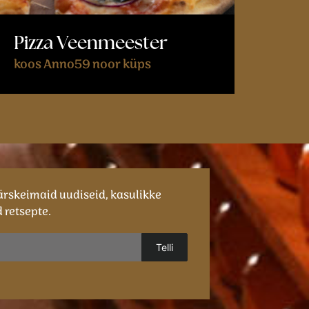
Pizza Veenmeester
koos Anno59 noor küps
ärskeimaid uudiseid, kasulikke
 retsepte.