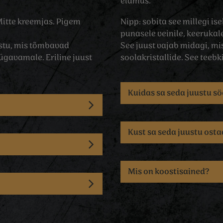
elamus.
Mitte kreemjas. Pigem
Nipp: sobita see millegi i
punasele veinile, keerukale 
ustu, mis tõmbavad
See juust vajab midagi, mis
ügavamale. Eriline juust
soolakristallide. See teebk
Kuidas sa seda juustu s
Kust sa seda juustu ost
Mis on koostisained?