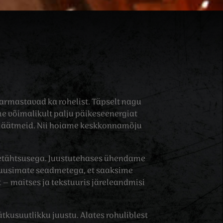
armastavad ka rohelist. Täpselt nagu
e võimalikult palju päikeseenergiat
 jäätmeid. Nii hoiame keskkonnamõju
metähtsusega. Juustutehases ühendame
 uusimate seadmetega, et saaksime
 – maitses ja tekstuuris järeleandmisi
ätkusuutlikku juustu. Alates rohuliblest