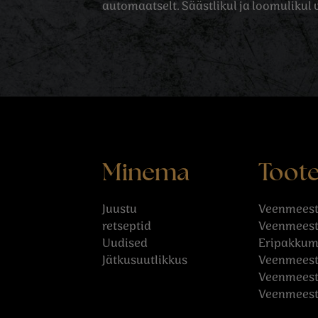
automaatselt. Säästlikul ja loomulikul vi
Minema
Toote
Juustu
Veenmeest
retseptid
Veenmeest
Uudised
Eripakkum
Jätkusuutlikkus
Veenmeeste
Veenmeest
Veenmeest