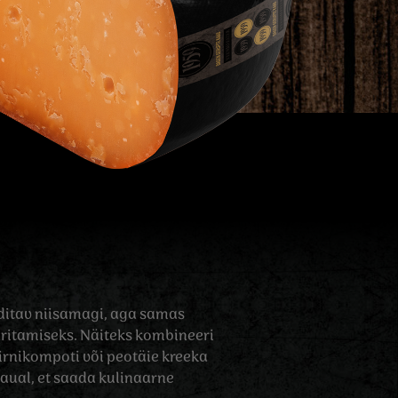
ditav niisamagi, aga samas
ritamiseks. Näiteks kombineeri
irnikompoti või peotäie kreeka
aual, et saada kulinaarne