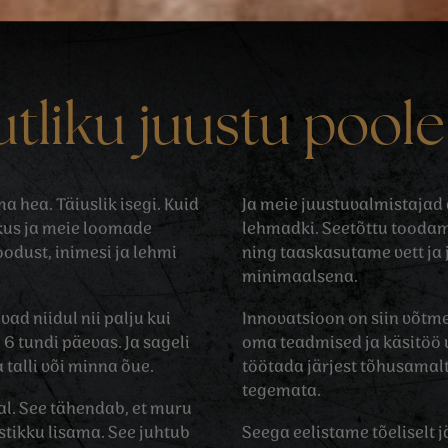
utliku juustu poole
a hea. Täiuslik isegi. Kuid
Ja meie juustuvalmistajad 
kkus ja meie loomade
lehmadki. Seetõttu toodam
odust, inimesi ja lehmi
ning taaskasutame vett ja
minimaalsena.
d niidul nii palju kui
Innovatsioon on siin võt
6 tundi päevas. Ja sageli
oma teadmised ja käsitöö
 talli või minna õue.
töötada järjest tõhusamalt
tegemata.
al. See tähendab, et muru
tikku lisama. See juhtub
Seega eelistame tõeliselt j