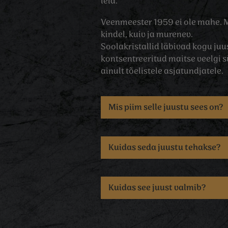
leia.
Veenmeester 1959 ei ole mahe. 
kindel, kuiv ja murenev.
Soolakristallid läbivad kogu ju
kontsentreeritud maitse veelgi s
ainult tõelistele asjatundjatele.
Mis piim selle juustu sees on?
Kuidas seda juustu tehakse?
Kuidas see juust valmib?