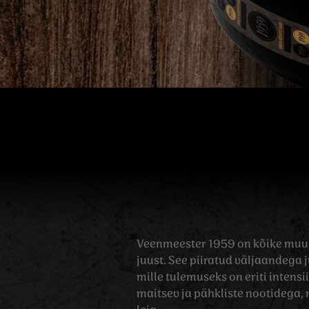
Veenmeester 1959 on kõike muud
juust. See piiratud väljaandega 
mille tulemuseks on eriti intensi
maitsev ja pähkliste nootidega, 