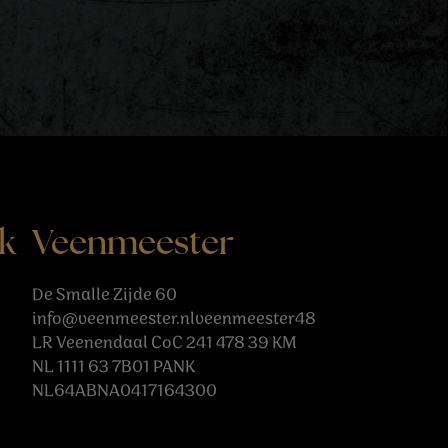
k
Veenmeester
De Smalle Zijde 60
info@veenmeester.nlveenmeester48
LR Veenendaal CoC 241 478 39 KM
NL 1111 63 7B01 PANK
NL64ABNA0417164300