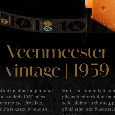
Veenmeester
vintage | 1959
 kui tavaline laagerdunud
Maitse on loomulikult nau
juust valmib 1959 päeva,
piisavalt mitmekülgne paa
ivne maitse: vürtsikas,
seda viigimarja chutney, p
mida te kusagilt mujalt ei
pähklitega maalähedasel l