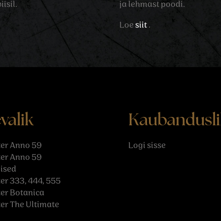
isil.
ja lehmast poodi.
Loe
siit
.
valik
Kaubandusli
er Anno 59
Logi sisse
er Anno 59
ised
r 333, 444, 555
er Botanica
er The Ultimate