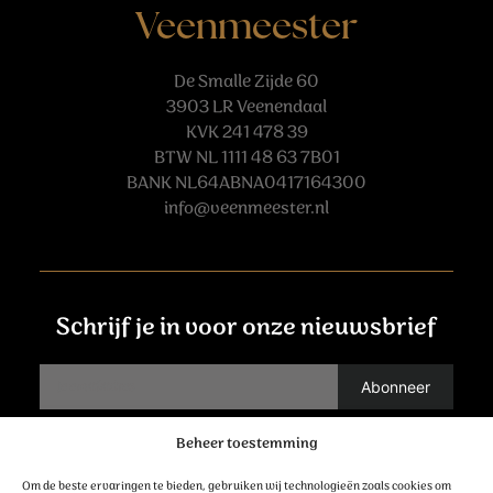
Veenmeester
De Smalle Zijde 60
3903 LR Veenendaal
KVK 241 478 39
BTW NL 1111 48 63 7B01
BANK NL64ABNA0417164300
info@veenmeester.nl
Schrijf je in voor onze nieuwsbrief
Beheer toestemming
Contact
Om de beste ervaringen te bieden, gebruiken wij technologieën zoals cookies om