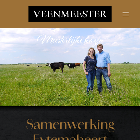
KAZEN
NIEUWS
CONTACT
LOGIN
Zoekknop
Zoek
naar:
Samenwerking