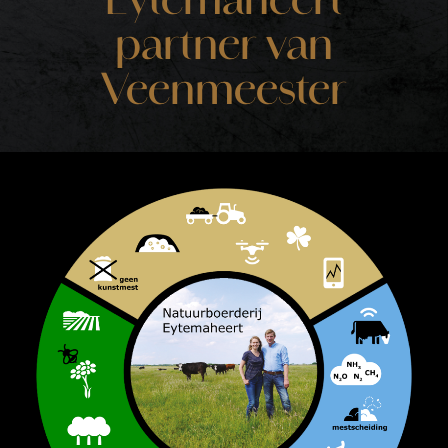
Eytemaheert
partner van
Veenmeester