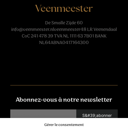
Veenmeester
De Smalle Zijde 60
info@veenmeester.nlveenmeester48
LR Veenendaal
CoC 241 478 39 TVA NL 1111 63 7B01 BANK
NL64ABNA0417164300
Abonnez-vous à notre newsletter
Gérer le consentement